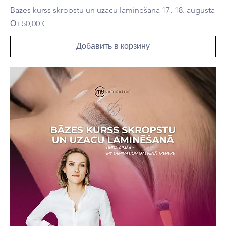
Bāzes kurss skropstu un uzacu laminēšanā 17.-18. augustā
Цена со скидкой
От
50,00 €
Добавить в корзину