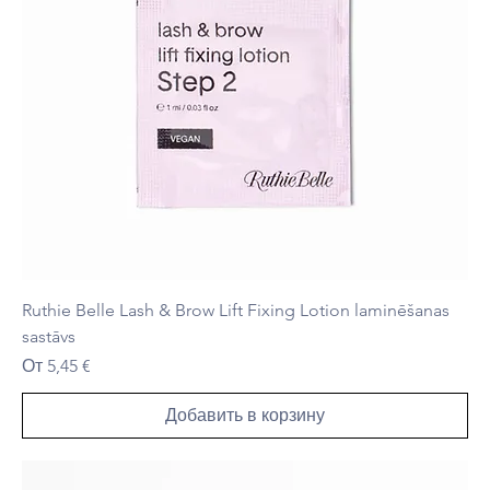
Ruthie Belle Lash & Brow Lift Fixing Lotion laminēšanas
sastāvs
Цена со скидкой
От
5,45 €
Добавить в корзину