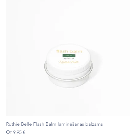
Ruthie Belle Flash Balm laminēšanas balzāms
Цена со скидкой
От
9,95 €