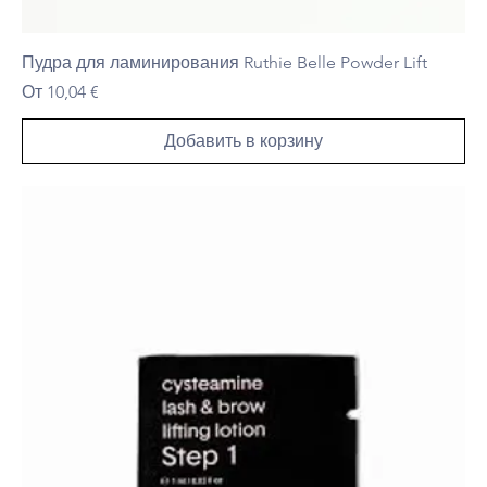
Пудра для ламинирования Ruthie Belle Powder Lift
Цена со скидкой
От
10,04 €
Добавить в корзину