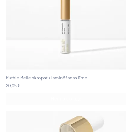
Ruthie Belle skropstu laminēšanas līme
Цена
20,05 €
Нет на складе