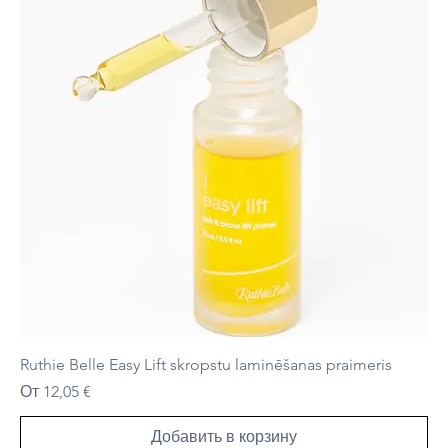
Ruthie Belle Easy Lift skropstu laminēšanas praimeris
Цена со скидкой
От
12,05 €
Добавить в корзину