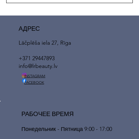
АДРЕС
Lāčplēša iela 27, Rīga
+371 29447893
info@lrbeauty.lv
INSTAGRAM
FACEBOOK
РАБОЧЕЕ ВРЕМЯ
Понедельник - Пятница 9:00 - 17:00