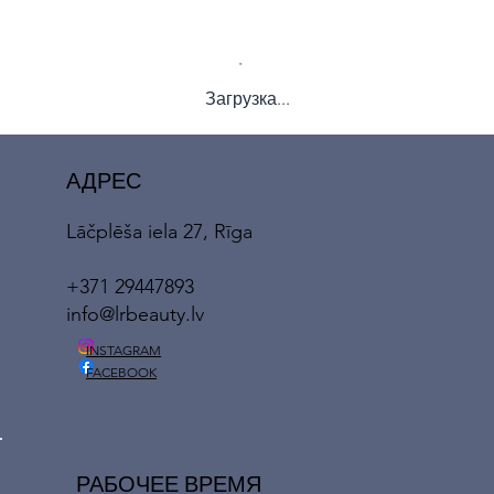
Загрузка...
АДРЕС
Lāčplēša iela 27, Rīga
+371 29447893
info@lrbeauty.lv
INSTAGRAM
FACEBOOK
РАБОЧЕЕ ВРЕМЯ