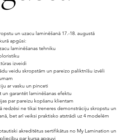
ropstu un uzacu laminēšanā 17.-18. augustā
 kurā apgūsi:
uzacu laminēšanas tehniku
oloristiku
tūras izveidi
ādu veidu skropstām un pareizo paliktnīšu izvēli
ekumam
iju ar vasku un pinceti
t un garantēt laminēšanas efektu
jas par pareizu kopšanu klientam
 redzēsi ne tikai treneres demonstrāciju skropstu un
nā, bet arī veiksi praktisko atstrādi uz 4 modelēm
ptautiski akreditētus sertifikātus no My Lamination un
pliecību par kursa apguvi