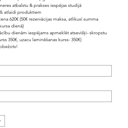
neres atbalstu & prakses iespējas studijā
% atlaidi produktiem
cena 620€ (50€ rezervācijas maksa, atlikusī summa
ursa dienā)
ācību dienām iespējams apmeklēt atsevišķi- skropstu
rss 350€, uzacu laminēšanas kurss- 350€)
erobežots!