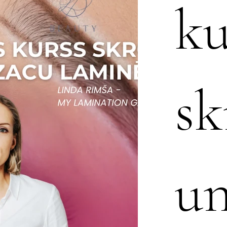
ku
sk
un