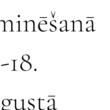
minēšanā
.-18.
gustā