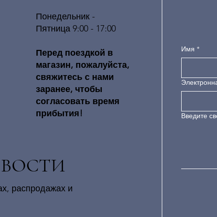
Понедельник -
Пятница 9:00 - 17:00
Имя
*
​​Перед поездкой в ​​
магазин, пожалуйста,
свяжитесь с нами
Электронн
заранее, чтобы
согласовать время
прибытия!
Введите св
ОВОСТИ
ах, распродажах и