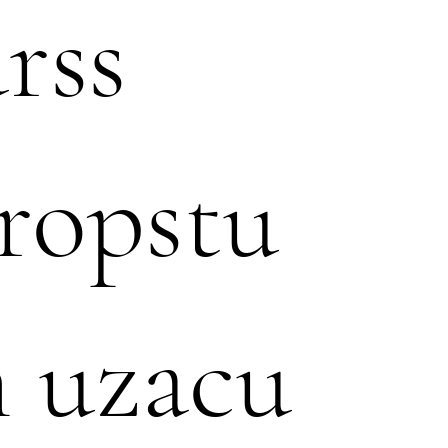
rss
ropstu
 uzacu