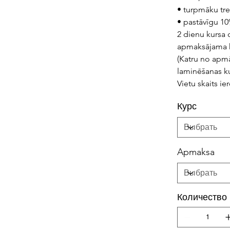
• turpmāku tre
• pastāvīgu 10
2 dienu kursa 
apmaksājama k
(Katru no apm
laminēšanas ku
Vietu skaits i
Курс
Apmaksa
Количество