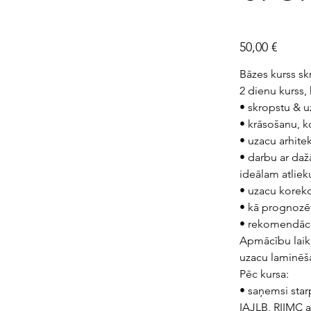
Цена
50,00 €
Bāzes kurss sk
2 dienu kurss,
• skropstu & 
• krāsošanu, k
• uzacu arhitek
• darbu ar daž
ideālam atli
• uzacu korekc
• kā prognozē
• rekomendāci
Apmācību laikā
uzacu laminēša
Pēc kursa:
• saņemsi star
IAJLB, RIIMC a