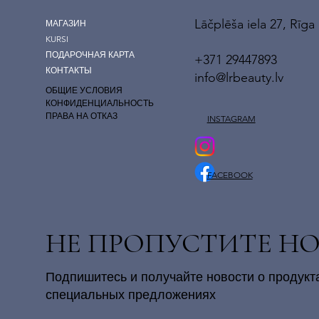
Lāčplēša iela 27, Rīga
МАГАЗИН
KURSI
ПОДАРОЧНАЯ КАРТА
+371 29447893
КОНТАКТЫ
info@lrbeauty.lv
ОБЩИЕ УСЛОВИЯ
КОНФИДЕНЦИАЛЬНОСТЬ
ПРАВА НА ОТКАЗ
INSTAGRAM
FACEBOOK
НЕ ПРОПУСТИТЕ Н
Подпишитесь и получайте новости о продукт
специальных предложениях