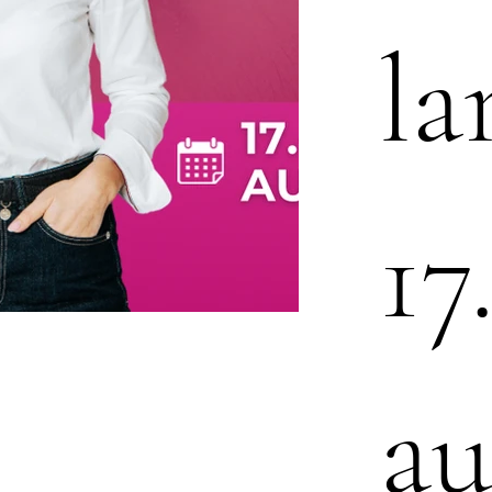
la
17
au