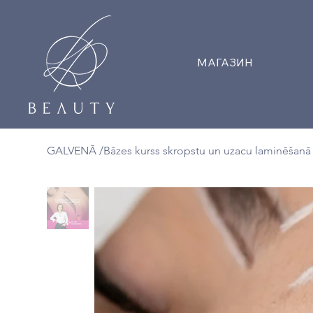
МАГАЗИН
GALVENĀ
/
Bāzes kurss skropstu un uzacu laminēšanā 