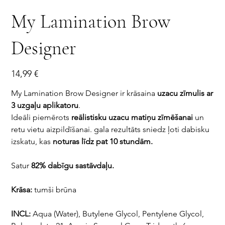
My Lamination Brow
Designer
Цена
14,99 €
My Lamination Brow Designer ir krāsaina
uzacu zīmulis ar
3 uzgaļu aplikatoru
.
Ideāli piemērots
reālistisku uzacu matiņu zīmēšanai
un
retu vietu aizpildīšanai. gala rezultāts sniedz ļoti dabisku
izskatu, kas
noturas līdz pat 10 stundām.
Satur
82% dabīgu sastāvdaļu.
Krāsa:
tumši brūna
INCL:
Aqua (Water), Butylene Glycol, Pentylene Glycol,