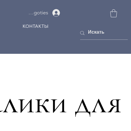
Ielogoties
КОНТАКТЫ
алики для