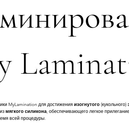
аминирова
y Laminat
ики MyLamination для достижения
изогнутого
(кукольного)
 из
мягкого
силикона
, обеспечивающего легкое прилегани
ремя всей процедуры.