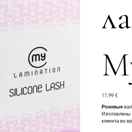
л
M
Цена
17,99 €
Розовые
вал
Изготовлены
клиента во в