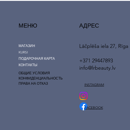
МЕНЮ
АДРЕС
Lāčplēša iela 27, Rīga
МАГАЗИН
KURSI
ПОДАРОЧНАЯ КАРТА
+371 29447893
КОНТАКТЫ
info@lrbeauty.lv
ОБЩИЕ УСЛОВИЯ
КОНФИДЕНЦИАЛЬНОСТЬ
ПРАВА НА ОТКАЗ
INSTAGRAM
FACEBOOK