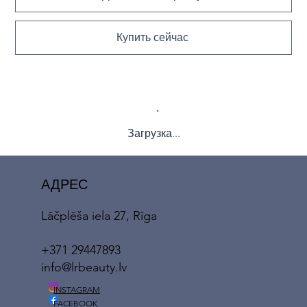
Купить сейчас
Загрузка...
АДРЕС
Lāčplēša iela 27, Rīga
+371 29447893
info@lrbeauty.lv
INSTAGRAM
FACEBOOK