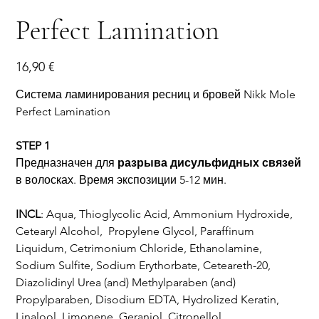
Perfect Lamination
Цена
16,90 €
Система ламинирования ресниц и бровей Nikk Mole
Perfect Lamination
STEP 1
Предназначен для
разрыва
дисульфидных
связей
в волосках. Время экспозиции 5-12 мин.
INCL
: Aqua, Thioglycolic Acid, Ammonium Hydroxide,
Cetearyl Alcohol, Propylene Glycol, Paraffinum
Liquidum, Cetrimonium Chloride, Ethanolamine,
Sodium Sulfite, Sodium Erythorbate, Ceteareth-20,
Diazolidinyl Urea (and) Methylparaben (and)
Propylparaben, Disodium EDTA, Hydrolized Keratin,
Linalool, Limonene, Geraniol, Citronellol.