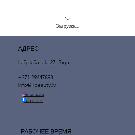
Загрузка...
АДРЕС
Lāčplēša iela 27, Rīga
+371 29447893
info@lrbeauty.lv
INSTAGRAM
FACEBOOK
РАБОЧЕЕ ВРЕМЯ