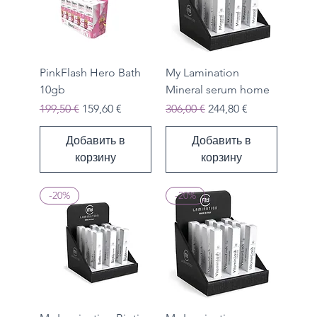
PinkFlash Hero Bath
My Lamination
10gb
Mineral serum home
Обычная цена
Цена со скидкой
Обычная цена
Цена со скидкой
199,50 €
159,60 €
306,00 €
244,80 €
Добавить в
Добавить в
корзину
корзину
-20%
-20%