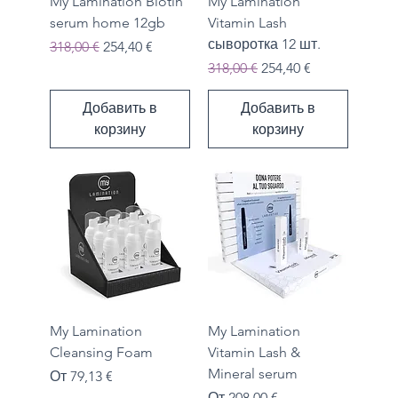
My Lamination Biotin
My Lamination
serum home 12gb
Vitamin Lash
сыворотка 12 шт.
Обычная цена
Цена со скидкой
318,00 €
254,40 €
Обычная цена
Цена со скидкой
318,00 €
254,40 €
Добавить в
Добавить в
корзину
корзину
My Lamination
My Lamination
Cleansing Foam
Vitamin Lash &
Mineral serum
Цена со скидкой
От
79,13 €
Цена со скидкой
От
208,00 €