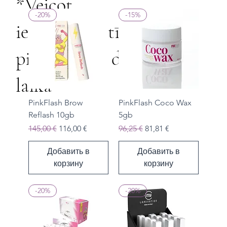
*Veicot
-20%
-15%
iepriekšpasūtījumu,
piegāde 7-10 dienu
laikā
PinkFlash Brow
PinkFlash Coco Wax
Reflash 10gb
5gb
Обычная цена
Цена со скидкой
Обычная цена
Цена со скидкой
145,00 €
116,00 €
96,25 €
81,81 €
Добавить в
Добавить в
корзину
корзину
-20%
-20%