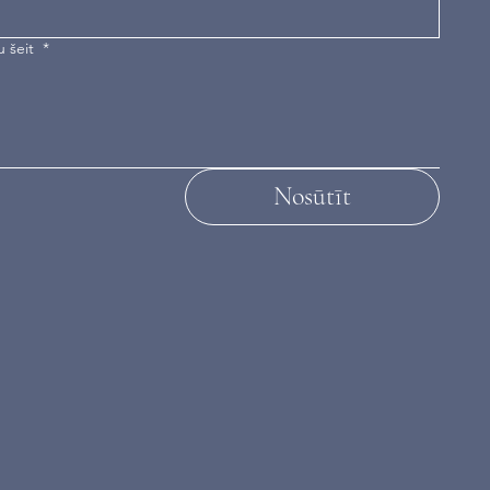
u šeit
*
Nosūtīt