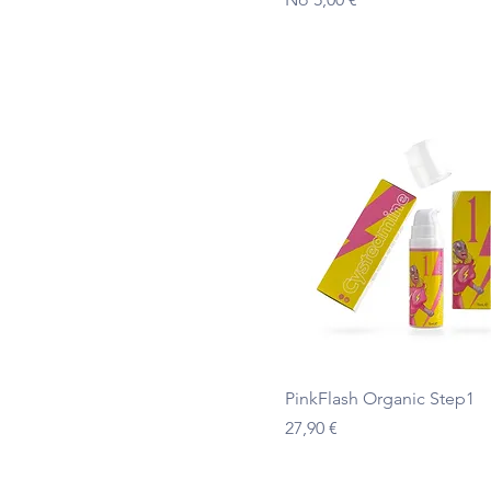
Ātrais skats
PinkFlash Organic Step1
Cena
27,90 €