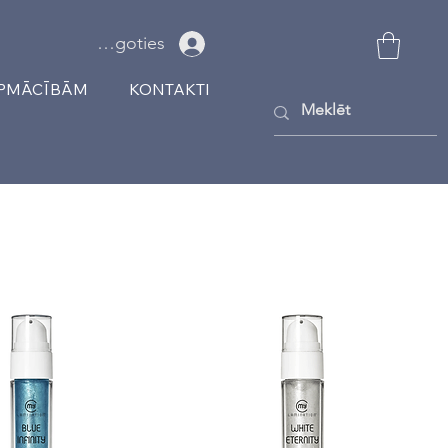
Ielogoties
APMĀCĪBĀM
KONTAKTI