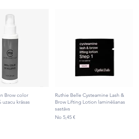
Ātrais skats
Ātrais skats
n Brow color
Ruthie Belle Cysteamine Lash &
 uzacu krāsas
Brow Lifting Lotion laminēšanas
sastāvs
Izpārdošanas cena
No
5,45 €