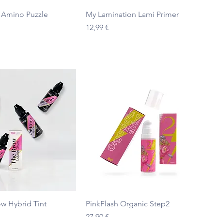
Ātrais skats
Ātrais skats
 Amino Puzzle
My Lamination Lami Primer
 cena
Cena
12,99 €
Ātrais skats
Ātrais skats
ow Hybrid Tint
PinkFlash Organic Step2
Cena
27,90 €