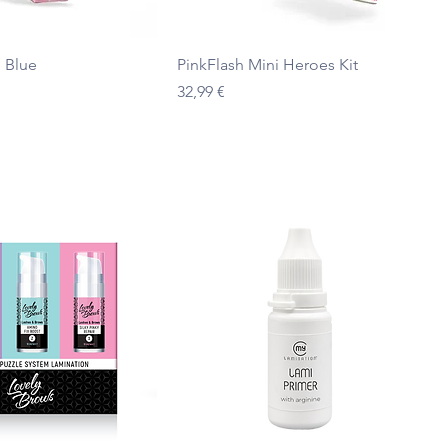
Ātrais skats
Ātrais skats
g Blue
PinkFlash Mini Heroes Kit
Cena
32,99 €