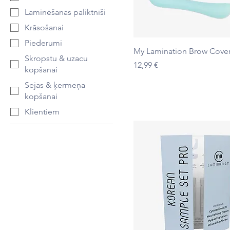
Laminēšanas paliktnīši
Krāsošanai
Piederumi
Ātrais skats
My Lamination Brow Cove
Skropstu & uzacu
Cena
12,99 €
kopšanai
Sejas & ķermeņa
kopšanai
Klientiem