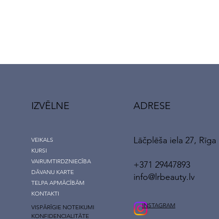
IZVĒLNE
ADRESE
Lāčplēša iela 27, Rīga
VEIKALS
KURSI
VAIRUMTIRDZNIECĪBA
+371 29447893
DĀVANU KARTE
info@lrbeauty.lv
TELPA APMĀCĪBĀM
KONTAKTI
INSTAGRAM
VISPĀRĪGIE NOTEIKUMI
KONFIDENCIALITĀTE