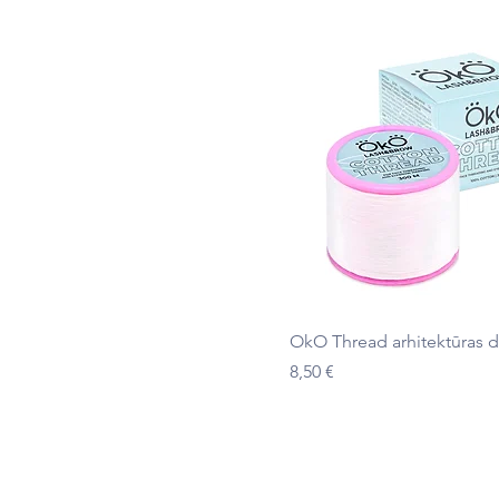
Ātrais skats
OkO Thread arhitektūras d
Cena
8,50 €