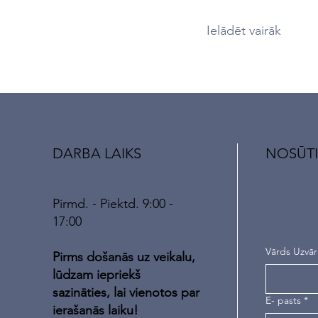
Ielādēt vairāk
DARBA LAIKS
NOSŪTI
Pirmd. - Piektd. 9:00 -
17:00
Vārds Uzvā
Pirms došanās uz veikalu,
lūdzam iepriekš
sazināties, lai vienotos par
E- pasts
*
ierašanās laiku!