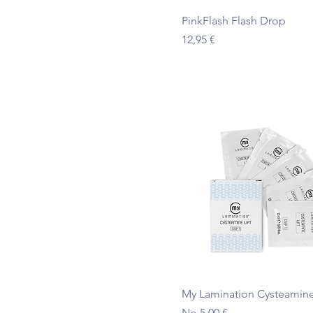
Ātrais skats
PinkFlash Flash Drop
Cena
12,95 €
Ātrais skats
My Lamination Cysteamine 
Izpārdošanas cena
No
5,00 €