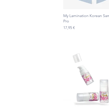
Ātrais skats
My Lamination Korean Sa
Pro
Cena
17,95 €