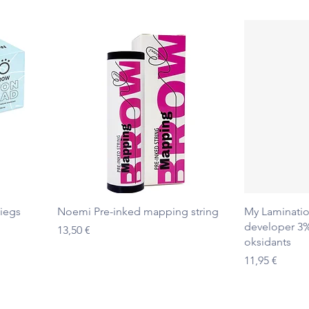
Ātrais skats
iegs
Noemi Pre-inked mapping string
My Laminatio
developer 3%
Cena
13,50 €
oksidants
Cena
11,95 €