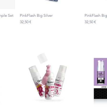
Ātrais skats
mple Set
PinkFlash Big Silver
PinkFlash Bi
Cena
Cena
32,50 €
32,50 €