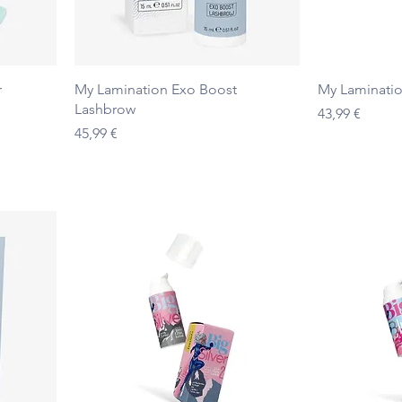
Ātrais skats
r
My Lamination Exo Boost
My Lamination
Lashbrow
Cena
43,99 €
Cena
45,99 €