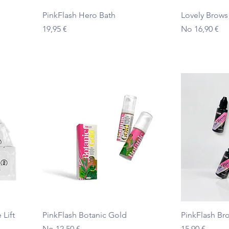
Ātrais skats
PinkFlash Hero Bath
Lovely Brows
Cena
Izpārdošanas
19,95 €
No
16,90 €
Ātrais skats
Lift
PinkFlash Botanic Gold
PinkFlash Br
Izpārdošanas cena
Cena
No
12,50 €
15,90 €