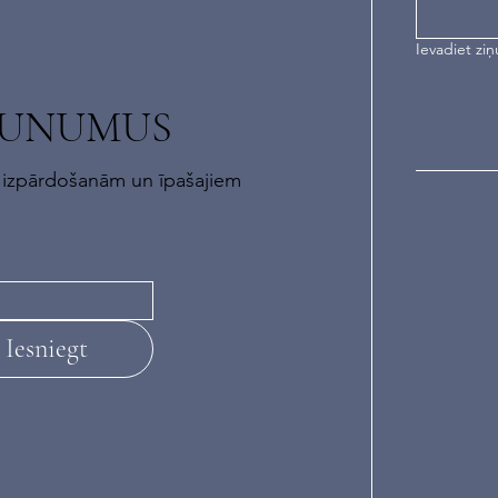
Ievadiet ziņ
AUNUMUS
 izpārdošanām un īpašajiem
Iesniegt