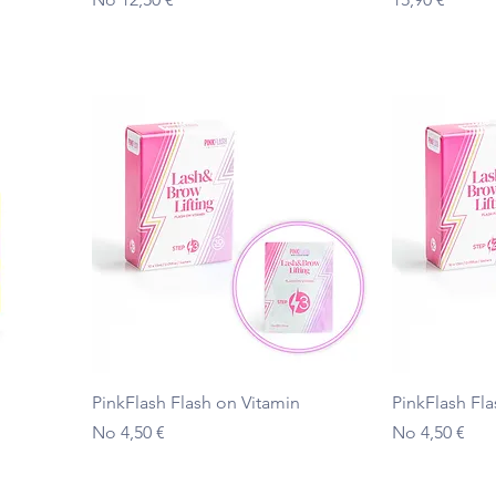
Ātrais skats
PinkFlash Flash on Vitamin
PinkFlash Fla
Izpārdošanas cena
Izpārdošanas
No
4,50 €
No
4,50 €