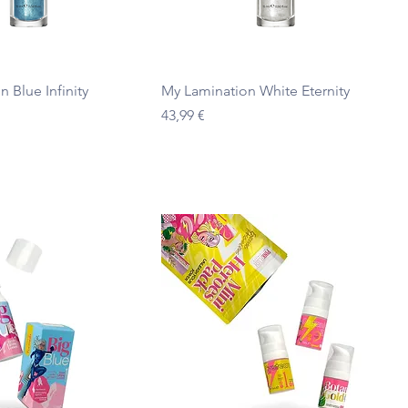
Ātrais skats
Ātrais skats
 Blue Infinity
My Lamination White Eternity
Cena
43,99 €