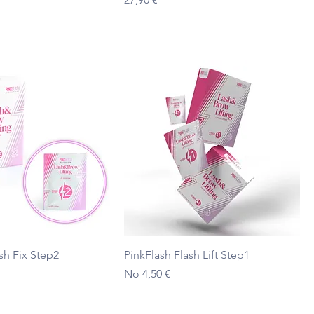
Ātrais skats
Ātrais skats
sh Fix Step2
PinkFlash Flash Lift Step1
 cena
Izpārdošanas cena
No
4,50 €