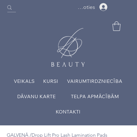
Ielogoties
VEIKALS
KURSI
VAIRUMTIRDZNIECĪBA
DĀVANU KARTE
TELPA APMĀCĪBĀM
KONTAKTI
GALVENĀ
/
Drop Lift Pro Lash Lamination Pads