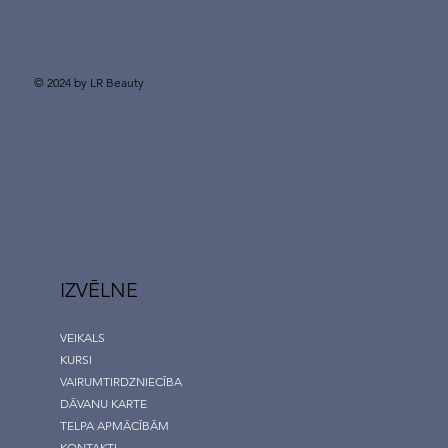
© 2024 by LR Beauty
IZVĒLNE
VEIKALS
KURSI
VAIRUMTIRDZNIECĪBA
DĀVANU KARTE
TELPA APMĀCĪBĀM
KONTAKTI