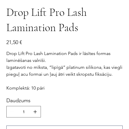
Drop Lift Pro Lash
Lamination Pads
Cena
21,50 €
Drop Lift Pro Lash Lamination Pads ir lāsītes formas
laminēšanas valnīši.
Izgatavoti no mīksta, “lipīgā” platinum silikona, kas viegli
pieguļ acu formai un ļauj ātri veikt skropstu fiksāciju.
Komplektā: 10 pāri
Daudzums