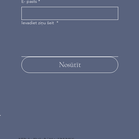
E- pasts
*
Ievadiet ziņu šeit
*
Nosūtīt