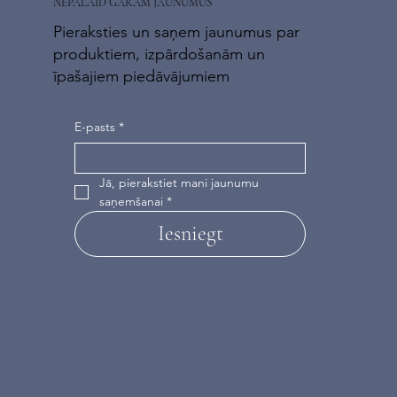
NEPALAID GARĀM JAUNUMUS
Pieraksties un saņem jaunumus par
produktiem, izpārdošanām un
īpašajiem piedāvājumiem
E-pasts
*
Jā, pierakstiet mani jaunumu 
saņemšanai
*
Iesniegt