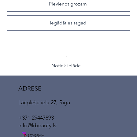
Pievienot grozam
Iegādāties tagad
Notiek ielāde…
ADRESE
Lāčplēša iela 27, Rīga
+371 29447893
info@lrbeauty.lv
INSTAGRAM