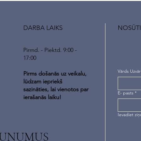
DARBA LAIKS
NOSŪTI
Pirmd. - Piektd. 9:00 -
17:00
Vārds Uzvā
Pirms došanās uz veikalu,
lūdzam iepriekš
sazināties, lai vienotos par
E- pasts
*
ierašanās laiku!
Ievadiet ziņ
AUNUMUS