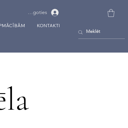
Ielogoties
APMĀCĪBĀM
KONTAKTI
la