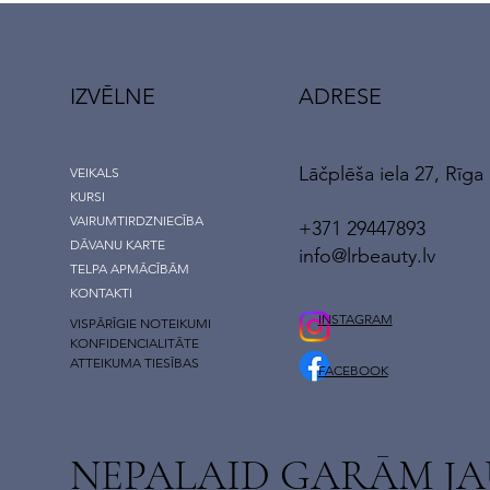
IZVĒLNE
ADRESE
Lāčplēša iela 27, Rīga
VEIKALS
KURSI
VAIRUMTIRDZNIECĪBA
+371 29447893
DĀVANU KARTE
info@lrbeauty.lv
TELPA APMĀCĪBĀM
KONTAKTI
INSTAGRAM
VISPĀRĪGIE NOTEIKUMI
KONFIDENCIALITĀTE
ATTEIKUMA TIESĪBAS
FACEBOOK
NEPALAID GARĀM J