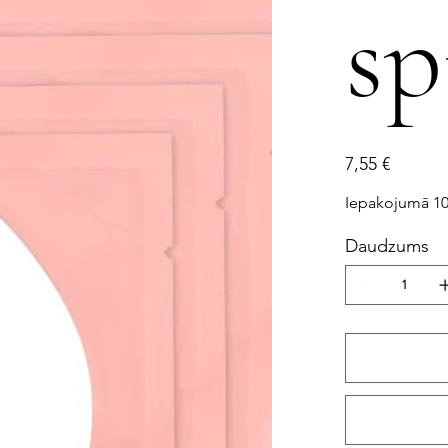
sp
Cena
7,55 €
Iepakojumā 10
Daudzums