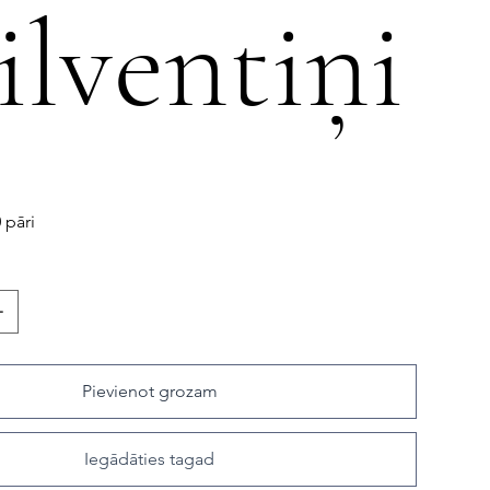
ilventiņi
 pāri
Pievienot grozam
Iegādāties tagad