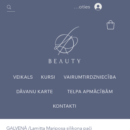
Ielogoties
VEIKALS
KURSI
VAIRUMTIRDZNIECĪBA
DĀVANU KARTE
TELPA APMĀCĪBĀM
KONTAKTI
GALVENĀ
/
Lamitta Mariposa silikona pači