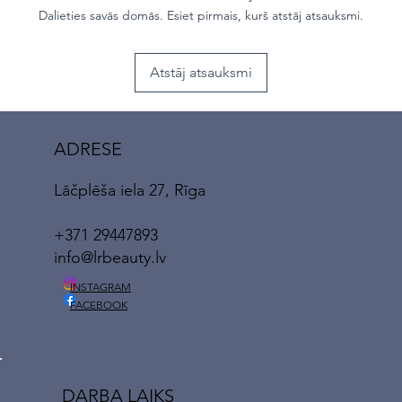
Dalieties savās domās. Esiet pirmais, kurš atstāj atsauksmi.
Atstāj atsauksmi
ADRESE
Lāčplēša iela 27, Rīga
+371 29447893
info@lrbeauty.lv
INSTAGRAM
FACEBOOK
DARBA LAIKS