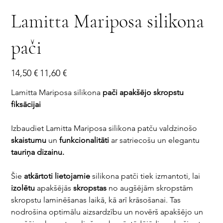
Lamitta Mariposa silikona
pači
Sākotnējā
Izpārdošanas
14,50 €
11,60 €
cena
cena
Lamitta Mariposa silikona
pači apakšējo skropstu
fiksācijai
Izbaudiet Lamitta Mariposa silikona patču valdzinošo
skaistumu
un
funkcionalitāti
ar satriecošu un elegantu
tauriņa dizainu.
Šie
atkārtoti
lietojamie
silikona patči tiek izmantoti, lai
izolētu
apakšējās
skropstas
no augšējām skropstām
skropstu laminēšanas laikā, kā arī krāsošanai. Tas
nodrošina optimālu aizsardzību un novērš apakšējo un