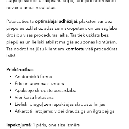
augšējo skropstu salipšanu kopā, tādējādi nodrošinot
nevainojamus rezultātus.
Pateicoties tā
optimālajai
adhēzijai
, plāksteri var bez
piepūles uzklāt uz ādas zem skropstām, un tas saglabā
drošību visas procedūras laikā. Tas tiek uzklāts bez
piepūles un lieliski atbilst maigās acu zonas kontūrām.
Tas nodrošina jūsu klientiem
komfortu
visā procedūras
laikā.
Priekšrocības
:
Anatomiskā forma
Ērts un universāls izmērs
Apakšējo skropstu aizsardzība
Vienkārša lietošana
Lieliski pieguļ zem apakšējās skropstu līnijas
Atkārtoti lietojams: videi draudzīgs un ilgtspējīgs
Iepakojumā
: 1 pāris, one size izmērs