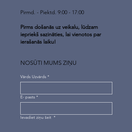
Pirmd. - Piektd. 9:00 - 17:00
Pirms došanās uz veikalu, lūdzam
iepriekš sazināties, lai vienotos par
ierašanās laiku!
NOSŪTI MUMS ZIŅU
Vārds Uzvārds
*
E- pasts
*
Ievadiet ziņu šeit
*