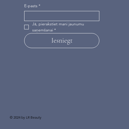
E-pasts
*
Jā, pierakstiet mani jaunumu 
saņemšanai
*
Iesniegt
© 2024 by LR Beauty