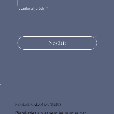
Ievadiet ziņu šeit
*
Nosūtīt
NEPALAID GARĀM JAUNUMUS
Pieraksties un saņem jaunumus par