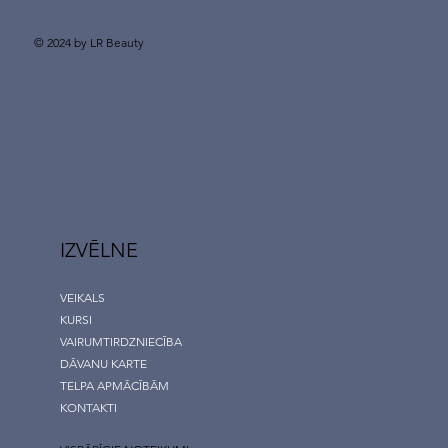
© 2024 by LR Beauty
IZVĒLNE
VEIKALS
KURSI
VAIRUMTIRDZNIECĪBA
DĀVANU KARTE
TELPA APMĀCĪBĀM
KONTAKTI