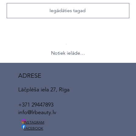
Iegādāties tagad
Notiek ielāde…
ADRESE
Lāčplēša iela 27, Rīga
+371 29447893
info@lrbeauty.lv
INSTAGRAM
FACEBOOK