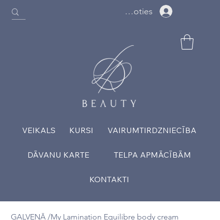
Ielogoties
VEIKALS
KURSI
VAIRUMTIRDZNIECĪBA
DĀVANU KARTE
TELPA APMĀCĪBĀM
KONTAKTI
GALVENĀ
/
My Lamination Equilibre body cream