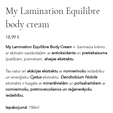
My Lamination Equilibre
body cream
Cena
18,99 €
My Lamination Equilibre Body Cream
ir ķermeņa krēms
ar aktīvām sastāvdaļām ar
antioksidanta
un
pretiekaisuma
īpašībām, piemēram,
alvejas ekstraktu
.
Tas satur arī
akācijas ekstraktu
ar
nomierinošu
iedarbību
un enerģisku
Cystus
ekstraktu.
Dendrobium Nobile
ekstrakts ir bagāts ar
minerālvielām
un
polisaharīdiem
ar
nomierinošu, pretnovecošanos un reģenerējošu
iedarbību.
Iepakojumā
: 150ml