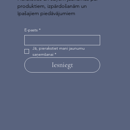
produktiem, izpārdošanām un
īpašajiem piedāvājumiem
E-pasts
*
Jā, pierakstiet mani jaunumu 
saņemšanai
*
Iesniegt