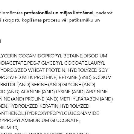
i piemērotas
profesionālai
un mājas lietošanai
, padarot
ai skropstu kopšanas procesu vēl patīkamāku un
l
GLYCERIN,COCAMIDOPROPYL BETAINE,DISODIUM
IACETATE,PEG-7 GLYCERYL COCOATE,LAURYL
YDROLYZED WHEAT PROTEIN, HYDROLYZED SOY
DROLYZED MILK PROTEINE, BETAINE (AND) SODIUM
RBITOL (AND) SERINE (AND) GLYCINE (AND)
D (AND) ALANINE (AND) LYSINE (AND) ARGININE
NINE (AND) PROLINE (AND) METHYLPARABEN (AND)
EN,HYDROLYZED KERATIN,HYDROLYZED
ANTHENOL,HYDROXYPROPYLGLUCONAMIDE
XYPROPYLAMMONIUM GLUCONATE,
IUM-10,