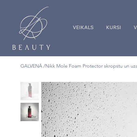
VEIKALS
KURSI
V
GALVENĀ
/
Nikk Mole Foam Protector skropstu un uza