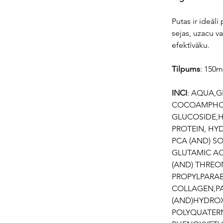
Putas ir ideāl
sejas, uzacu v
efektīvāku.
Tilpums
: 150m
INCI
: AQUA,
COCOAMPHOD
GLUCOSIDE,H
PROTEIN, HY
PCA (AND) SO
GLUTAMIC ACI
(AND) THREO
PROPYLPARAB
COLLAGEN,P
(AND)HYDRO
POLYQUATERN