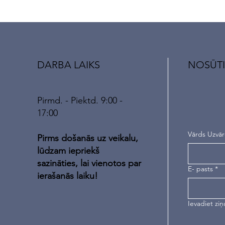
DARBA LAIKS
NOSŪTI
Pirmd. - Piektd. 9:00 -
17:00
Vārds Uzvā
Pirms došanās uz veikalu,
lūdzam iepriekš
sazināties, lai vienotos par
E- pasts
*
ierašanās laiku!
Ievadiet ziņ