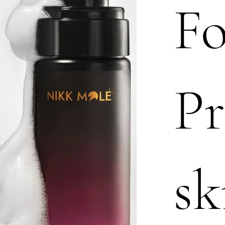
F
Pr
sk