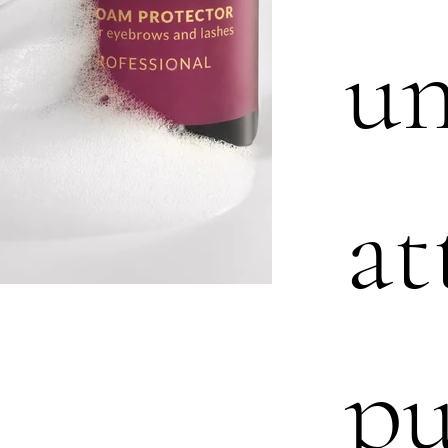
un
at
pu