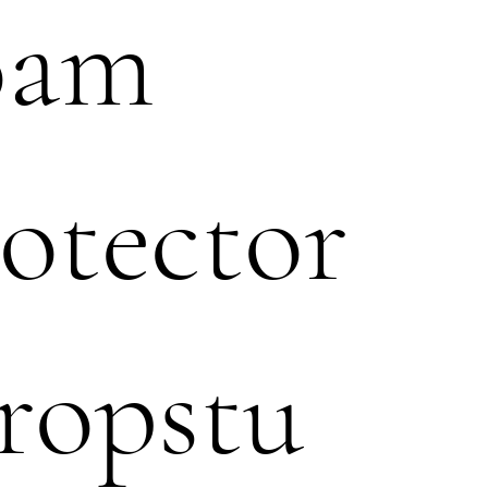
oam
otector
ropstu