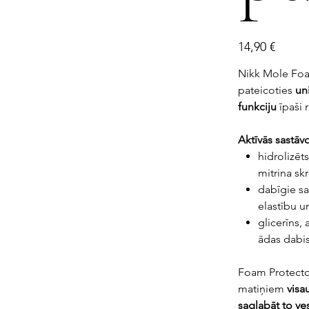
Cena
14,90 €
Nikk Mole Foam
pateicoties
un
funkciju
īpaši 
Aktīvās sastāvd
hidrolizēt
mitrina sk
dabīgie sa
elastību u
glicerīns,
ādas dabis
Foam Protecto
matiņiem
visa
saglabāt to ve