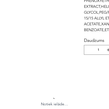
PHENOXYETH
EXTRACT,HEL
GLYCOL,PEG/
15/15 ALLYL 
ACETATE,XAN
BENZOATE,E
Daudzums
Notiek ielāde…