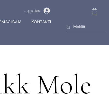
Ielogoties
APMĀCĪBĀM
KONTAKTI
ikk Mole