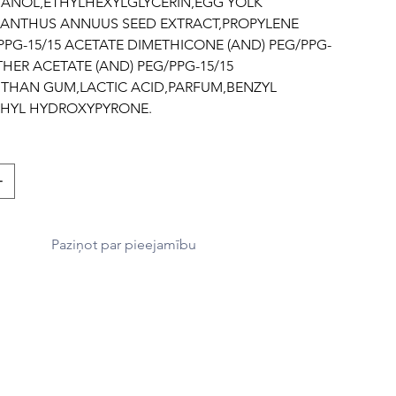
ANOL,ETHYLHEXYLGLYCERIN,EGG YOLK
IANTHUS ANNUUS SEED EXTRACT,PROPYLENE
PPG-15/15 ACETATE DIMETHICONE (AND) PEG/PPG-
ETHER ACETATE (AND) PEG/PPG-15/15
THAN GUM,LACTIC ACID,PARFUM,BENZYL
THYL HYDROXYPYRONE.
Paziņot par pieejamību