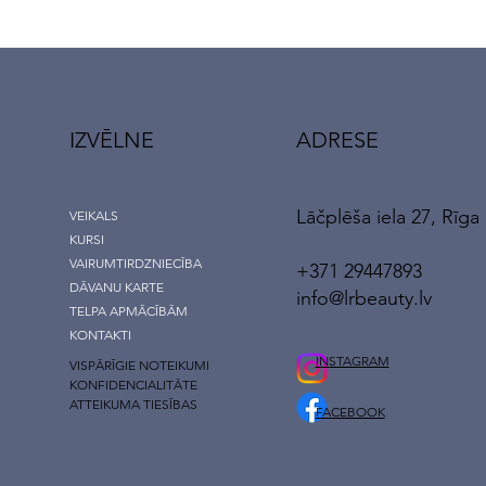
IZVĒLNE
ADRESE
Lāčplēša iela 27, Rīga
VEIKALS
KURSI
VAIRUMTIRDZNIECĪBA
+371 29447893
DĀVANU KARTE
info@lrbeauty.lv
TELPA APMĀCĪBĀM
KONTAKTI
INSTAGRAM
VISPĀRĪGIE NOTEIKUMI
KONFIDENCIALITĀTE
ATTEIKUMA TIESĪBAS
FACEBOOK