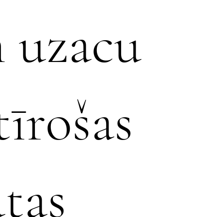
 uzacu
tīrošas
tas