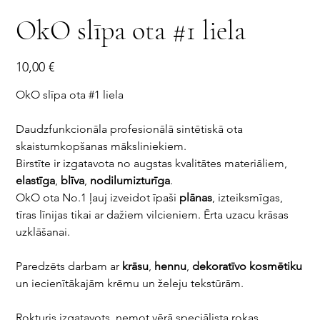
OkO slīpa ota #1 liela
Cena
10,00 €
OkO slīpa ota #1 liela
Daudzfunkcionāla profesionālā sintētiskā ota
skaistumkopšanas māksliniekiem.
Birstīte ir izgatavota no augstas kvalitātes materiāliem,
elastīga
,
blīva
,
nodilumizturīga
.
OkO ota No.1 ļauj izveidot īpaši
plānas
, izteiksmīgas,
tīras līnijas tikai ar dažiem vilcieniem. Ērta uzacu krāsas
uzklāšanai.
Paredzēts darbam ar
krāsu
,
hennu
,
dekoratīvo
kosmētiku
un iecienītākajām krēmu un želeju tekstūrām.
Rokturis izgatavots, ņemot vērā speciālista rokas