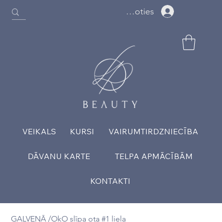
Ielogoties
VEIKALS
KURSI
VAIRUMTIRDZNIECĪBA
DĀVANU KARTE
TELPA APMĀCĪBĀM
KONTAKTI
GALVENĀ
/
OkO slīpa ota #1 liela