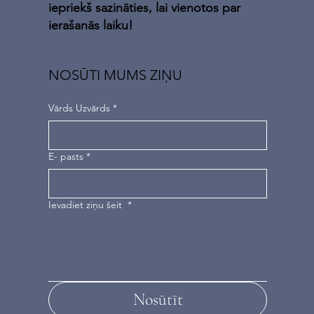
iepriekš sazināties, lai vienotos par
ierašanās laiku!
NOSŪTI MUMS ZIŅU
Vārds Uzvārds
*
E- pasts
*
Ievadiet ziņu šeit
*
Nosūtīt