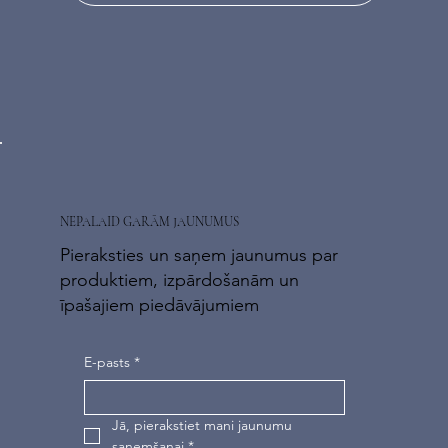
NEPALAID GARĀM JAUNUMUS
Pieraksties un saņem jaunumus par
produktiem, izpārdošanām un
īpašajiem piedāvājumiem
E-pasts
*
Jā, pierakstiet mani jaunumu 
saņemšanai
*