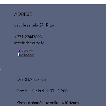
ADRESE
Lāčplēša iela 27, Rīga
+371 29447893
info@lrbeauty.lv
INSTAGRAM
FACEBOOK
DARBA LAIKS
Pirmd. - Piektd. 9:00 - 17:00
Pirms došanās uz veikalu, lūdzam