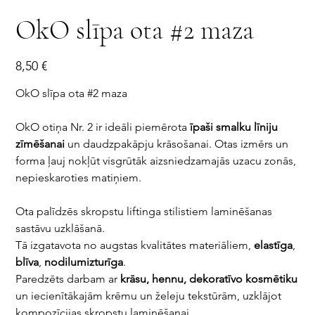
OkO slīpa ota #2 maza
Cena
8,50 €
OkO slīpa ota #2 maza
OkO otiņa Nr. 2 ir ideāli piemērota
īpaši smalku līniju
zīmēšanai
un daudzpakāpju krāsošanai. Otas izmērs un
forma ļauj nokļūt visgrūtāk aizsniedzamajās uzacu zonās,
nepieskaroties matiņiem.
Ota palīdzēs skropstu liftinga stilistiem laminēšanas
sastāvu uzklāšanā.
Tā izgatavota no augstas kvalitātes materiāliem,
elastīga
,
blīva
,
nodilumizturīga
.
Paredzēts darbam ar
krāsu, hennu, dekoratīvo kosmētiku
un iecienītākajām krēmu un želeju tekstūrām, uzklājot
kompozīcijas skropstu laminēšanai.