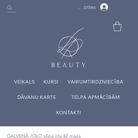
Ielogoties
VEIKALS
KURSI
VAIRUMTIRDZNIECĪBA
DĀVANU KARTE
TELPA APMĀCĪBĀM
KONTAKTI
GALVENĀ
/
OkO slīpa ota #2 maza