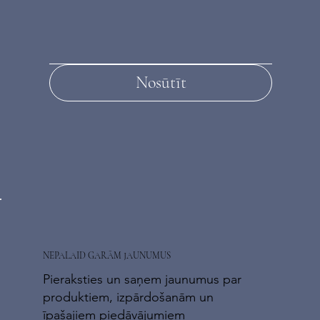
Nosūtīt
NEPALAID GARĀM JAUNUMUS
Pieraksties un saņem jaunumus par
produktiem, izpārdošanām un
īpašajiem piedāvājumiem