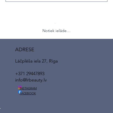
Notiek ielāde…
ADRESE
Lāčplēša iela 27, Rīga
+371 29447893
info@lrbeauty.lv
INSTAGRAM
FACEBOOK