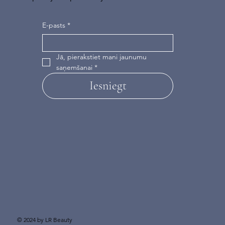
E-pasts
*
Jā, pierakstiet mani jaunumu 
saņemšanai
*
Iesniegt
© 2024 by LR Beauty