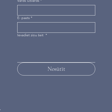
Vārds Uzvārds
*
E- pasts
*
Ievadiet ziņu šeit
*
Nosūtīt