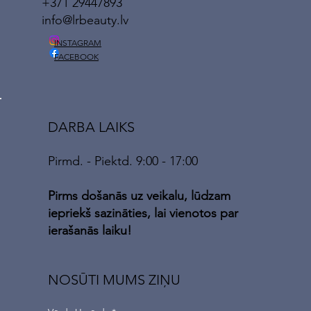
+371 29447893
info@lrbeauty.lv
INSTAGRAM
FACEBOOK
DARBA LAIKS
Pirmd. - Piektd. 9:00 - 17:00
Pirms došanās uz veikalu, lūdzam
iepriekš sazināties, lai vienotos par
ierašanās laiku!
NOSŪTI MUMS ZIŅU