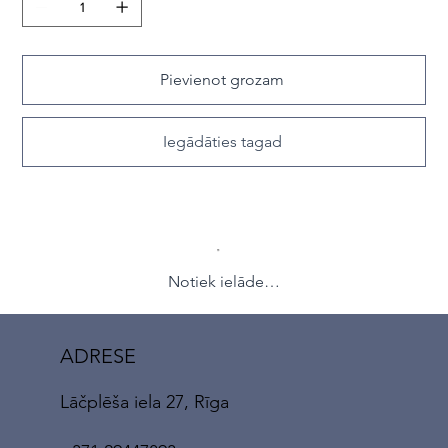
Pievienot grozam
Iegādāties tagad
Notiek ielāde…
ADRESE
Lāčplēša iela 27, Rīga