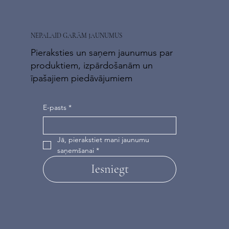
NEPALAID GARĀM JAUNUMUS
Pieraksties un saņem jaunumus par
produktiem, izpārdošanām un
īpašajiem piedāvājumiem
E-pasts
*
Jā, pierakstiet mani jaunumu 
saņemšanai
*
Iesniegt