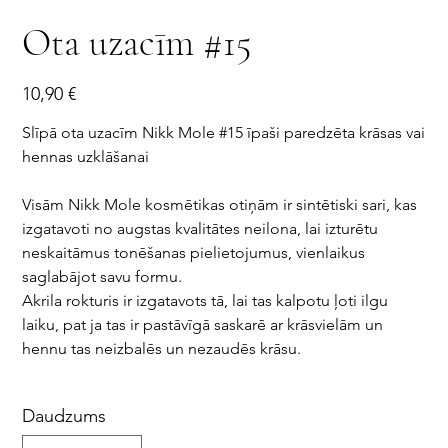
Ota uzacīm #15
Cena
10,90 €
Slīpā ota uzacīm Nikk Mole #15 īpaši paredzēta krāsas vai
hennas uzklāšanai
Visām Nikk Mole kosmētikas otiņām ir sintētiski sari, kas
izgatavoti no augstas kvalitātes neilona, ​​lai izturētu
neskaitāmus tonēšanas pielietojumus, vienlaikus
saglabājot savu formu.
Akrila rokturis ir izgatavots tā, lai tas kalpotu ļoti ilgu
laiku, pat ja tas ir pastāvīgā saskarē ar krāsvielām un
hennu tas neizbalēs un nezaudēs krāsu.
Daudzums