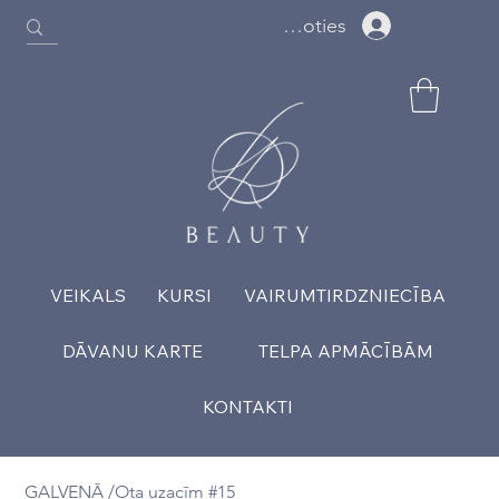
Ielogoties
VEIKALS
KURSI
VAIRUMTIRDZNIECĪBA
DĀVANU KARTE
TELPA APMĀCĪBĀM
KONTAKTI
GALVENĀ
/
Ota uzacīm #15