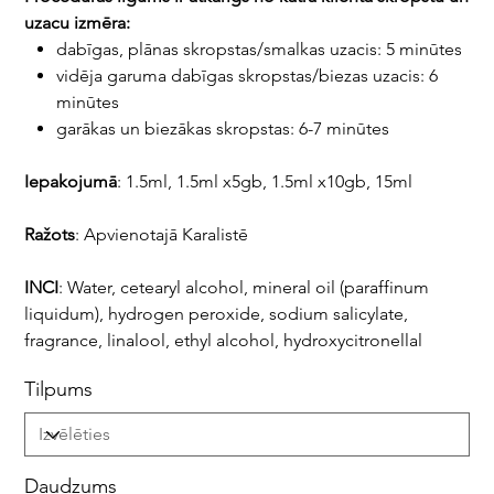
uzacu izmēra:
dabīgas, plānas skropstas/smalkas uzacis: 5 minūtes
vidēja garuma dabīgas skropstas/biezas uzacis: 6
minūtes
garākas un biezākas skropstas: 6-7 minūtes
Iepakojumā
: 1.5ml, 1.5ml x5gb, 1.5ml x10gb, 15ml
Ražots
: Apvienotajā Karalistē
INCI
: Water, cetearyl alcohol, mineral oil (paraffinum
liquidum), hydrogen peroxide, sodium salicylate,
fragrance, linalool, ethyl alcohol, hydroxycitronellal
Tilpums
Daudzums