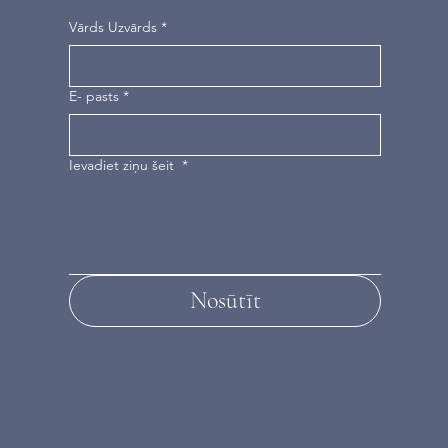
Vārds Uzvārds
*
E- pasts
*
Ievadiet ziņu šeit
*
Nosūtīt