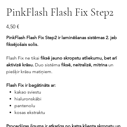
PinkFlash Flash Fix Step2
Cena
4,50 €
PinkFlash Flash Fix Step2 ir laminēšanas sistēmas 2. jeb
fiksējošais solis.
Flash Fix ne tikai
fiksē jauno skropstu atliekumu, bet arī
aktivizē krāsu.
Duo sistēma
fiksē, neitralizē, mitrina
un
piešķir krāsu matiņiem.
Flash Fix ir bagātināts ar:
kakao sviestu
hialuronskābi
pantenolu
kosas ekstraktu
Procedūras ilgums ir atkarīgs no katra klienta skropstu un