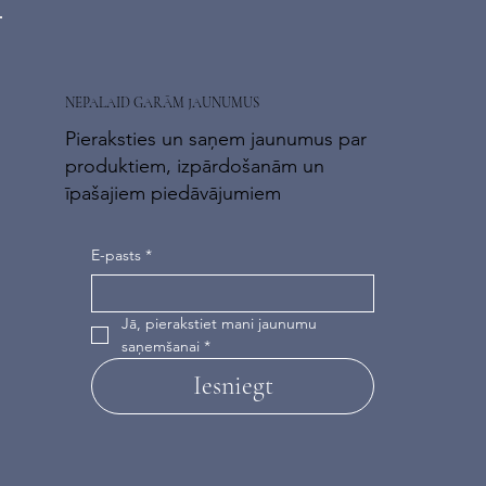
NEPALAID GARĀM JAUNUMUS
Pieraksties un saņem jaunumus par
produktiem, izpārdošanām un
īpašajiem piedāvājumiem
E-pasts
*
Jā, pierakstiet mani jaunumu 
saņemšanai
*
Iesniegt