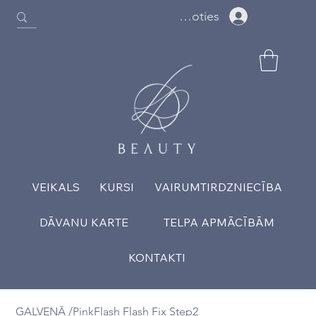
Ielogoties
VEIKALS
KURSI
VAIRUMTIRDZNIECĪBA
DĀVANU KARTE
TELPA APMĀCĪBĀM
KONTAKTI
GALVENĀ
/
PinkFlash Flash Fix Step2