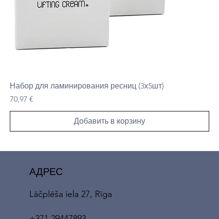
Набор для ламинирования ресниц (3х5шт)
Цена
70,97 €
Добавить в корзину
АДРЕС
Lāčplēša iela 27, Rīga
+371 29447893