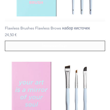
Flawless Brushes Flawless Brows набор кисточек
Цена
24,50 €
Нет на складе