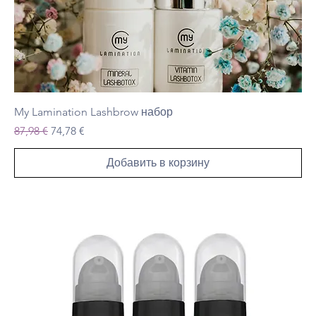
My Lamination Lashbrow набор
Обычная цена
Цена со скидкой
87,98 €
74,78 €
Добавить в корзину