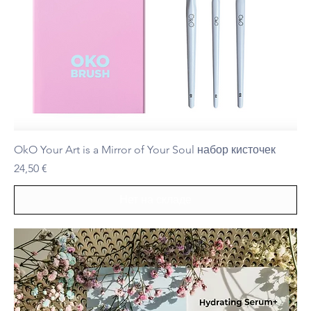
OkO Your Art is a Mirror of Your Soul набор кисточек
Цена
24,50 €
Нет на складе