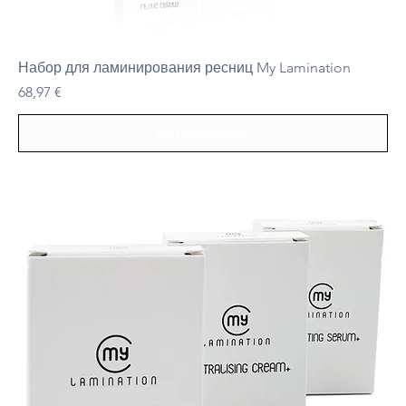
Набор для ламинирования ресниц My Lamination
Цена
68,97 €
Нет на складе