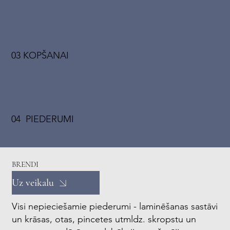
03 KOPŠANAI
04 PIEDERUMI
BRENDI
Uz veikalu
Visi nepieciešamie piederumi - laminēšanas sastāvi
un krāsas, otas, pincetes utmldz. skropstu un