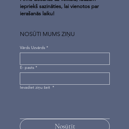
iepriekš sazināties, lai vienotos par
ierašanās laiku!
NOSŪTI MUMS ZIŅU
Vārds Uzvārds
*
E- pasts
*
Ievadiet ziņu šeit
*
Nosūtīt