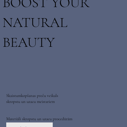
BOOST YOUR
NATURAL
BEAUTY
Skaistumkopšanas preču veikals
skropstu un uzacu meistariem
Materiāli skropstu un uzacu procedūrām