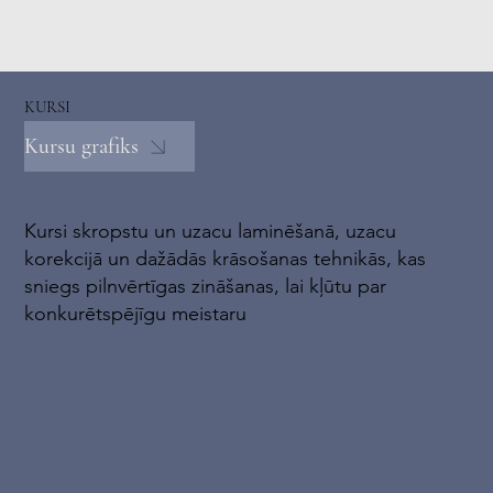
KURSI
Kursu grafiks
Kursi skropstu un uzacu laminēšanā, uzacu
korekcijā un dažādās krāsošanas tehnikās, kas
sniegs pilnvērtīgas zināšanas, lai kļūtu par
konkurētspējīgu meistaru