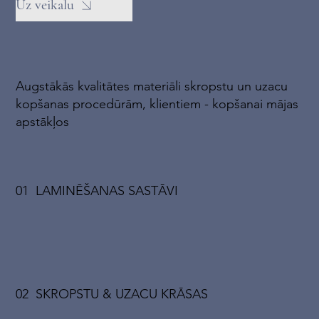
Uz veikalu
Augstākās kvalitātes materiāli skropstu un uzacu
kopšanas procedūrām, klientiem - kopšanai mājas
apstākļos
01 LAMINĒŠANAS SASTĀVI
02 SKROPSTU & UZACU KRĀSAS