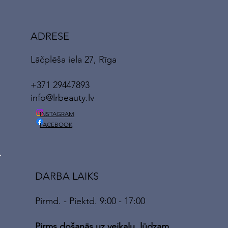
ADRESE
Lāčplēša iela 27, Rīga
+371 29447893
info@lrbeauty.lv
INSTAGRAM
FACEBOOK
DARBA LAIKS
Pirmd. - Piektd. 9:00 - 17:00
Pirms došanās uz veikalu, lūdzam