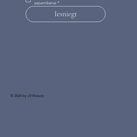
saņemšanai
*
Iesniegt
© 2024 by LR Beauty