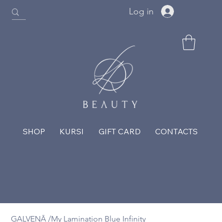
Log in
SHOP
KURSI
GIFT CARD
CONTACTS
GALVENĀ
/
My Lamination Blue Infinity