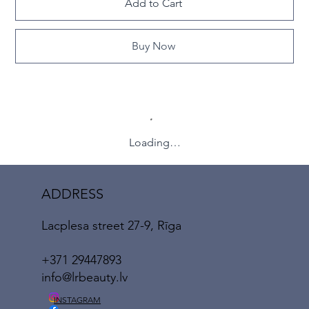
Add to Cart
Buy Now
Loading…
ADDRESS
Lacplesa street 27-9, Rīga
+371 29447893
info@lrbeauty.lv
INSTAGRAM