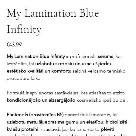
My Lamination Blue
Infinity
Price
€43.99
My Lamination Blue Infinity
ir profesionāls
serums
, kas
izstrādāts, lai
uzlabotu skropstu un uzacu šķiedru
estētisko kvalitāti un komfortu
salonā veicamo tehnisko
procedūru laikā.
Formulā ir apvienotas sastāvdaļas, kas atlasītas to atzīto
kondicionējošo un aizsargājošo
kosmētisko īpašību dēļ.
Pantenols (provitamīns B5)
parasti tiek izmantots, lai
uzlabotu matu šķiedras maigumu un elastību
;
hidrolizēti
kviešu proteīni
ir sastāvdaļas, ko izmanto to
plēvīti