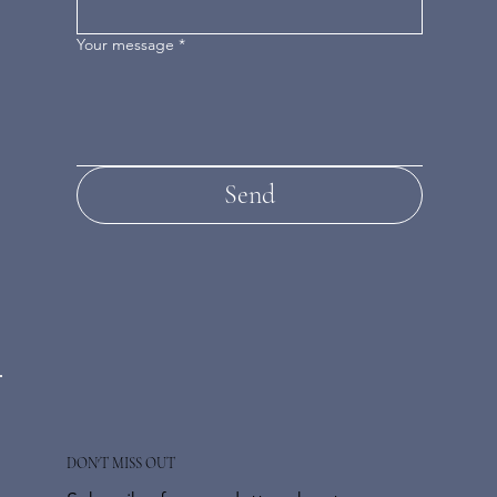
Your message
*
Send
DON'T MISS OUT