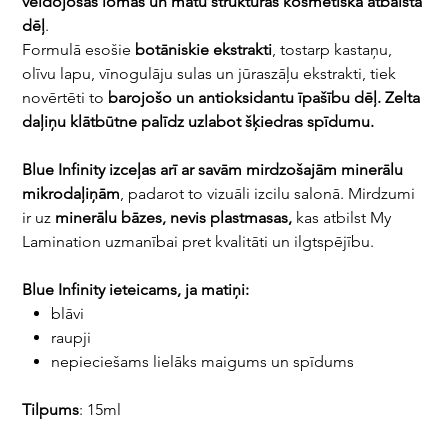
veidojošās lomas un matu struktūras kosmētiskā atbalsta
dēļ
.
Formulā esošie
botāniskie ekstrakti
, tostarp kastaņu,
olīvu lapu, vīnogulāju sulas un jūraszāļu ekstrakti, tiek
novērtēti to
barojošo un antioksidantu īpašību dēļ.
Zelta
daļiņu klātbūtne palīdz uzlabot šķiedras spīdumu.
Blue Infinity izceļas arī ar savām mirdzošajām minerālu
mikrodaļiņām
, padarot to vizuāli izcilu salonā. Mirdzumi
ir uz
minerālu bāzes, nevis plastmasas,
kas atbilst My
Lamination uzmanībai pret kvalitāti un ilgtspējību.
Blue Infinity ieteicams, ja matiņi:
blāvi
raupji
nepieciešams lielāks maigums un spīdums
Tilpums
: 15ml