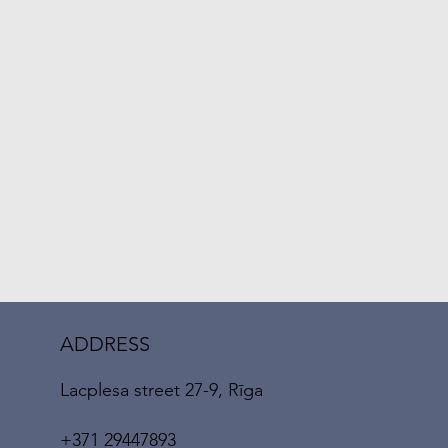
ADDRESS
Lacplesa street 27-9, Rīga
+371 29447893