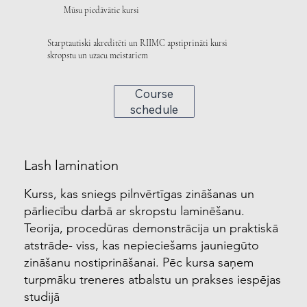
Mūsu piedāvātie kursi
Starptautiski akreditēti un RIIMC apstiprināti kursi
skropstu un uzacu meistariem
Course
schedule
Lash lamination
Kurss, kas sniegs pilnvērtīgas zināšanas un
pārliecību darbā ar skropstu laminēšanu.
Teorija, procedūras demonstrācija un praktiskā
atstrāde- viss, kas nepieciešams jauniegūto
zināšanu nostiprināšanai. Pēc kursa saņem
turpmāku treneres atbalstu un prakses iespējas
studijā