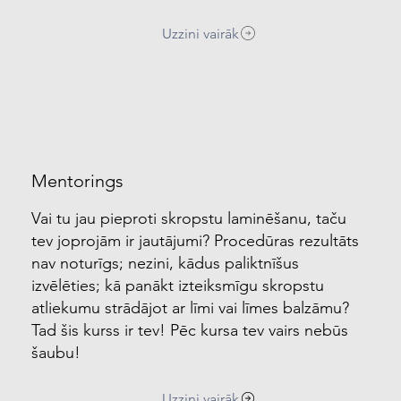
Uzzini vairāk
Mentorings
Vai tu jau pieproti skropstu laminēšanu, taču
tev joprojām ir jautājumi? Procedūras rezultāts
nav noturīgs; nezini, kādus paliktnīšus
izvēlēties; kā panākt izteiksmīgu skropstu
atliekumu strādājot ar līmi vai līmes balzāmu?
Tad šis kurss ir tev! Pēc kursa tev vairs nebūs
šaubu!
Uzzini vairāk