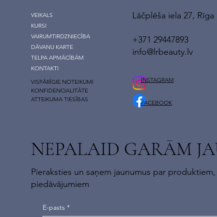
Lāčplēša iela 27, Rīga
VEIKALS
KURSI
VAIRUMTIRDZNIECĪBA
+371 29447893
DĀVANU KARTE
info@lrbeauty.lv
TELPA APMĀCĪBĀM
KONTAKTI
INSTAGRAM
VISPĀRĪGIE NOTEIKUMI
KONFIDENCIALITĀTE
ATTEIKUMA TIESĪBAS
FACEBOOK
NEPALAID GARĀM J
Pieraksties un saņem jaunumus par produktiem,
piedāvājumiem
E-pasts
*