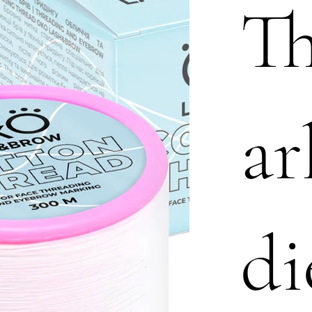
Th
ar
di