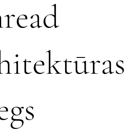
read
hitektūras
egs