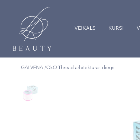
VEIKALS
KURSI
V
GALVENĀ
/
OkO Thread arhitektūras diegs