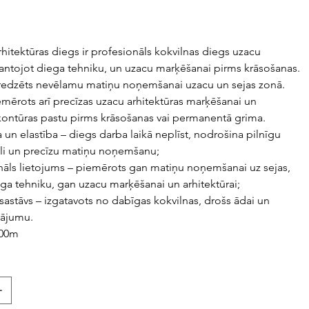
itektūras diegs ir profesionāls kokvilnas diegs uzacu
mantojot diega tehniku, un uzacu marķēšanai pirms krāsošanas.
paredzēts nevēlamu matiņu noņemšanai uzacu un sejas zonā.
piemērots arī precīzas uzacu arhitektūras marķēšanai un
kontūras pastu pirms krāsošanas vai permanentā grima.
a un elastība – diegs darba laikā neplīst, nodrošina pilnīgu
oli un precīzu matiņu noņemšanu;
āls lietojums – piemērots gan matiņu noņemšanai uz sejas,
ga tehniku, gan uzacu marķēšanai un arhitektūrai;
sastāvs – izgatavots no dabīgas kokvilnas, drošs ādai un
nājumu.
300m