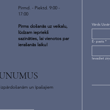
Pirmd. - Piektd. 9:00 -
17:00
Vārds Uzvā
Pirms došanās uz veikalu,
lūdzam iepriekš
sazināties, lai vienotos par
E- pasts
*
ierašanās laiku!
Ievadiet ziņ
AUNUMUS
 izpārdošanām un īpašajiem