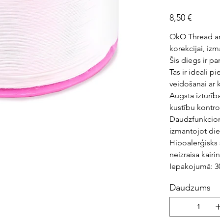
Cena
8,50 €
OkO Thread arh
korekcijai, iz
Šis diegs ir 
Tas ir ideāli 
veidošanai ar 
Augsta izturīb
kustību kontr
Daudzfunkcion
izmantojot die
Hipoalerģisks 
neizraisa kairi
Iepakojumā: 
Daudzums