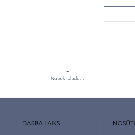
Notiek ielāde…
DARBA LAIKS
NOSŪTI