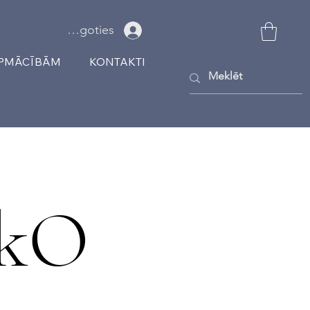
Ielogoties
APMĀCĪBĀM
KONTAKTI
kO