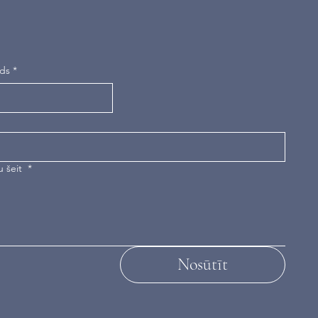
rds
*
u šeit
*
Nosūtīt